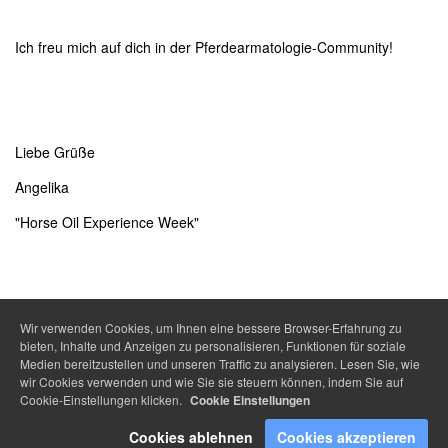
Ich freu mich auf dich in der Pferdearmatologie-Community!
Liebe Grüße
Angelika
"Horse Oil Experience Week"
Wir verwenden Cookies, um Ihnen eine bessere Browser-Erfahrung zu
bieten, Inhalte und Anzeigen zu personalisieren, Funktionen für soziale
Medien bereitzustellen und unseren Traffic zu analysieren. Lesen Sie, wie
wir Cookies verwenden und wie Sie sie steuern können, indem Sie auf
Cookie-Einstellungen klicken.
Cookie Einstellungen
Cookies ablehnen
Cookies akzeptieren